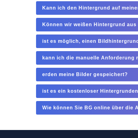
Kann ich den Hintergrund auf mein
Können wir weißen Hintergrund aus 
ist es möglich, einen Bildhintergrun
kann ich die manuelle Anforderung 
erden meine Bilder gespeichert?
ist es ein kostenloser Hintergrunden
Wie können Sie BG online über die