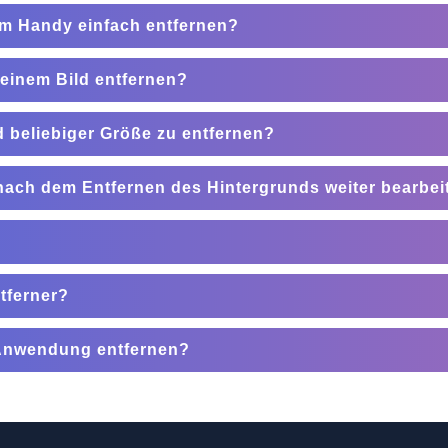
em Handy einfach entfernen?
einem Bild entfernen?
d beliebiger Größe zu entfernen?
nach dem Entfernen des Hintergrunds weiter bearbei
tferner?
 Anwendung entfernen?