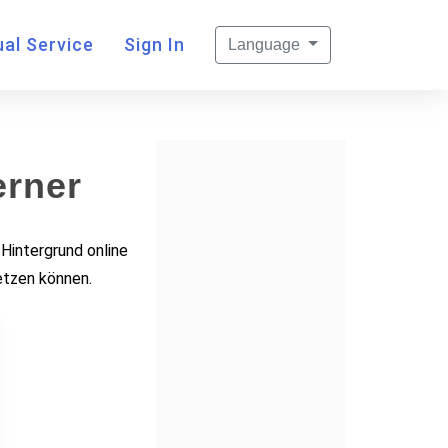
al Service
Sign In
Language
erner
Hintergrund online
etzen können.